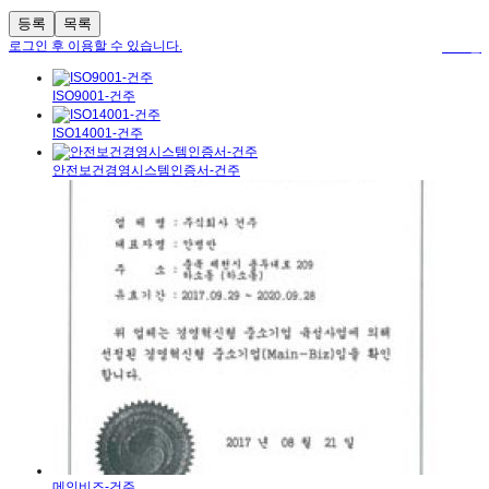
등록
목록
로그인 후 이용할 수 있습니다.
로그인
ISO9001-건주
ISO14001-건주
안전보건경영시스템인증서-건주
메인비즈-건주