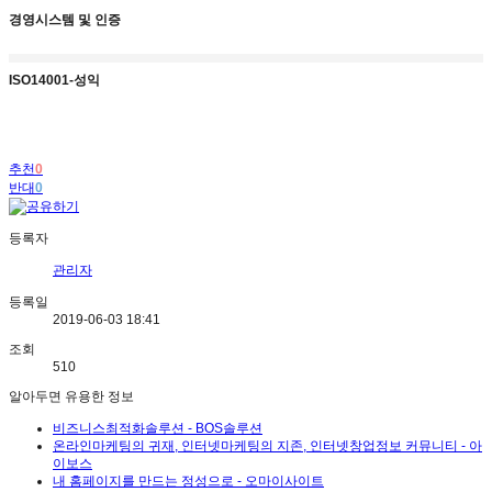
경영시스템 및 인증
ISO14001-성익
추천
0
반대
0
등록자
관리자
등록일
2019-06-03 18:41
조회
510
알아두면 유용한 정보
비즈니스최적화솔루션 - BOS솔루션
온라인마케팅의 귀재, 인터넷마케팅의 지존, 인터넷창업정보 커뮤니티 - 아
이보스
내 홈페이지를 만드는 정성으로 - 오마이사이트